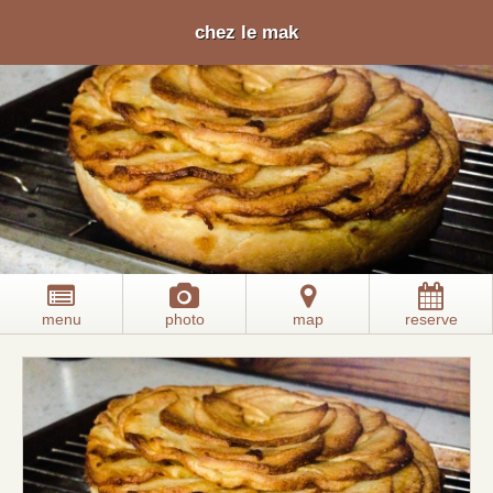
chez le mak
menu
photo
map
reserve