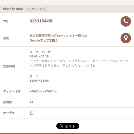
chez le mak （シェルマク）
0353154450
TEL
東京都新宿区荒木町15サンシャトー四谷2F
住所
Googleマップで開く
火・水・木・金
18:00〜00:30
ディナー営業のクローズタイムは目安なので、飲んでいたらラストオーダ
ーの時間はありません！楽しかったらいつまでも…
営業時間
月・土
18:00〜23:00
ディナー予算
¥5000円〜¥7000円
座席数
14
Web予約
可