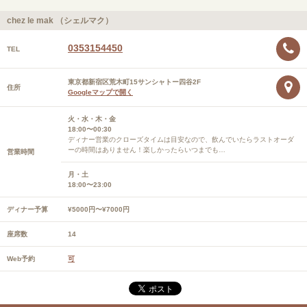
chez le mak （シェルマク）
0353154450
TEL
東京都新宿区荒木町15サンシャトー四谷2F
住所
Googleマップで開く
火・水・木・金
18:00〜00:30
ディナー営業のクローズタイムは目安なので、飲んでいたらラストオーダ
ーの時間はありません！楽しかったらいつまでも…
営業時間
月・土
18:00〜23:00
ディナー予算
¥5000円〜¥7000円
座席数
14
Web予約
可